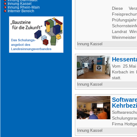
Innung Darmstadt
Innung Kassel
Innung Rhein-Main
Diese Ver
Interner Bereich
Freisprech
Prüfung
Schornstein
Landrat Win
Weinmeister
Innung Kassel
Hessent
Vom 25.Mai 
Korbach im 
statt.
Innung Kassel
Softwar
Kehrbez
Softwaresch
Schulungsrau
Firma Hottge
Innung Kassel