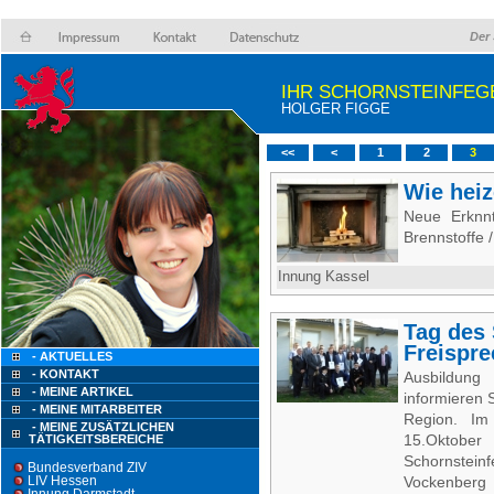
Der 
IHR SCHORNSTEINFEG
HOLGER FIGGE
<<
<
1
2
3
Wie hei
Neue Erknnt
Brennstoffe 
Innung Kassel
Tag des 
Freispre
- AKTUELLES
- KONTAKT
Ausbildung
- MEINE ARTIKEL
informieren 
- MEINE MITARBEITER
Region. Im 
- MEINE ZUSÄTZLICHEN
15.Oktobe
TÄTIGKEITSBEREICHE
Schornstein
Bundesverband ZIV
LIV Hessen
Voc